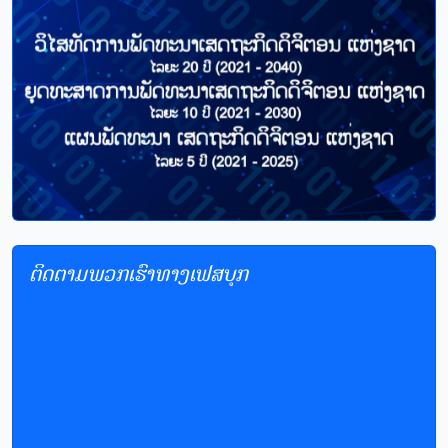
ຕິດຕາມພວກເຮົາທາງເຟສບຸກ