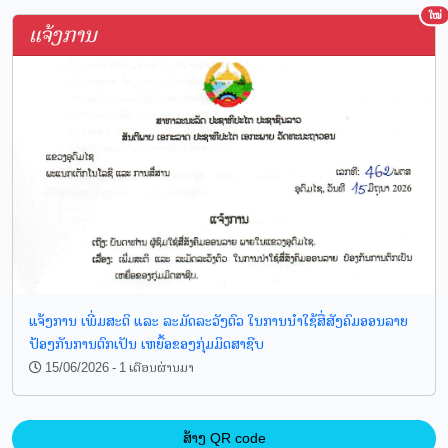
ໃໝ່
ແຈ້ງການ
ແຈ້ງການ ເພີ່ມສະຕິ ແລະ ລະມັດລະວັງຕົວ ໃນການນໍາໃຊ້ສື່ສັງຄົມອອນລາຍ
ປ້ອງກັນການຕົກເປັນ ເຫຍື້ອຂອງກຸ່ມມິດສາຊີບ
15/06/2026 - 1 ເດືອນຜ່ານມາ
ສ້າງ QR code