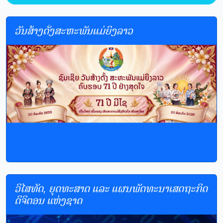
ວັນສ້າງຕັ້ງສະຫະພັນແມ່ຍິງລາວ
ວິໄສທັດ, ຍຸດທະສາດ ແລະ ແຜນພັດທະນາເສດຖະກິດ
ດິຈິຕອນ ແຫ່ງຊາດ