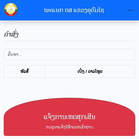
ພະແນກ ຕສ ແຂວງອຸດົມໄຊ
ຄຳສັ່ງ
ຫົວຂໍ້
ເບີ່ງ / ດາວໂຫຼດ
ແຈ້ງການເຫດສຸກເສີນ
ກະລຸນາແຈ້ງໃຫ້ພວກເຮົາຊາບ