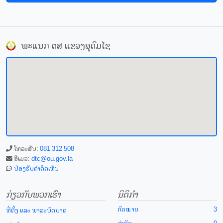
ພະແນກ ຕສ ແຂວງອຸດົມໄຊ
ໂທລະສັບ:
081 312 508
ອີເມວ:
dtc@ou.gov.la
ປ່ອງຮັບຄຳຄິດເຫັນ
ກ່ຽວກັບພວກເຮົາ
ນິຕິກຳ
ກົດໝາຍ
3
ທີ່ຕັ້ງ ແລະ ພາລະບົດບາດ