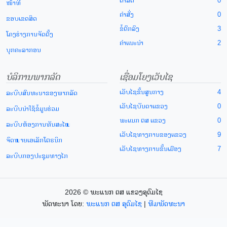
ດຳລັດ
0
ໜ້າທີ່
ຄຳສັ່ງ
0
ຂອບເຂດສິດ
ຂໍ້ຕົກລົງ
3
ໂຄງຮ່າງການຈັດຕັ້ງ
ຄຳແນະນຳ
2
ບຸກຄະລາກອນ
ບໍລິການພາກລັດ
ເຊື່ອມໂຍງເວັບໄຊ
ເວັບໄຊຂັ້ນສູນກາງ
4
ລະບົບສົນທະນາຂອງພາກລັດ
ເວັບໄຊບັນດາແຂວງ
0
ລະບົບນຳໃຊ້ຂໍ້ມູນຮ່ວມ
ພະແນກ ຕສ ແຂວງ
0
ລະບົບຫ້ອງການທັນສະໄໝ
ເວັບໄຊທາງການຂອງແຂວງ
9
ຈົດໝາຍເອເລັກໂຕຣນິກ
ເວັບໄຊທາງການຂັ້ນເມືອງ
7
ລະບົບກອງປະຊຸມທາງໄກ
2026 © ພະແນກ ຕສ ແຂວງອຸດົມໄຊ
ພັດທະນາ ໂດຍ:
ພະແນກ ຕສ ອຸດົມໄຊ
|
ທີມພັດທະນາ