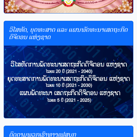
ວິໄສທັດ, ຍຸດທະສາດ ແລະ ແຜນພັດທະນາເສດຖະກິດ
ດິຈິຕອນ ແຫ່ງຊາດ
ຕິດຕາມພວກເຮົາທາງເຟສບຸກ