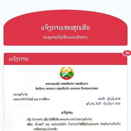
ແຈ້ງການເຫດສຸກເສີນ
ກະລຸນາແຈ້ງໃຫ້ພວກເຮົາຊາບ
ໃໝ່
ແຈ້ງການ