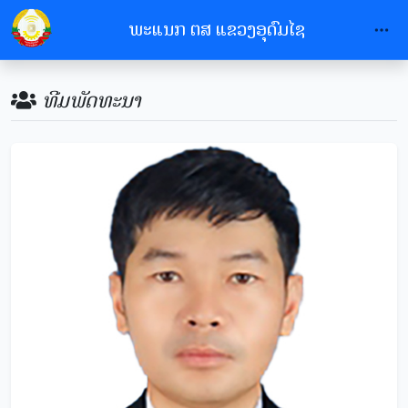
ພະແນກ ຕສ ແຂວງອຸດົມໄຊ
ທີມພັດທະນາ