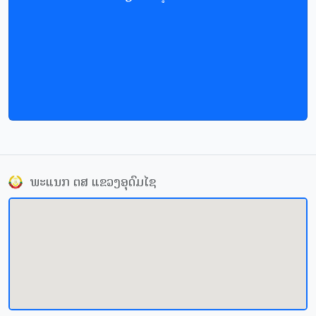
ພະແນກ ຕສ ແຂວງອຸດົມໄຊ