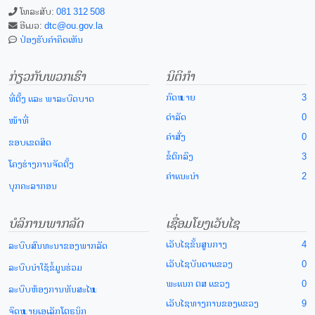
ໂທລະສັບ:
081 312 508
ອີເມວ:
dtc@ou.gov.la
ປ່ອງຮັບຄຳຄິດເຫັນ
ກ່ຽວກັບພວກເຮົາ
ນິຕິກຳ
ກົດໝາຍ
3
ທີ່ຕັ້ງ ແລະ ພາລະບົດບາດ
ດຳລັດ
0
ໜ້າທີ່
ຄຳສັ່ງ
0
ຂອບເຂດສິດ
ຂໍ້ຕົກລົງ
3
ໂຄງຮ່າງການຈັດຕັ້ງ
ຄຳແນະນຳ
2
ບຸກຄະລາກອນ
ບໍລິການພາກລັດ
ເຊື່ອມໂຍງເວັບໄຊ
ເວັບໄຊຂັ້ນສູນກາງ
4
ລະບົບສົນທະນາຂອງພາກລັດ
ເວັບໄຊບັນດາແຂວງ
0
ລະບົບນຳໃຊ້ຂໍ້ມູນຮ່ວມ
ພະແນກ ຕສ ແຂວງ
0
ລະບົບຫ້ອງການທັນສະໄໝ
ເວັບໄຊທາງການຂອງແຂວງ
9
ຈົດໝາຍເອເລັກໂຕຣນິກ