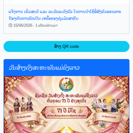
ແຈ້ງການ ເພີ່ມສະຕິ ແລະ ລະມັດລະວັງຕົວ ໃນການນໍາໃຊ້ສື່ສັງຄົມອອນລາຍ
ປ້ອງກັນການຕົກເປັນ ເຫຍື້ອຂອງກຸ່ມມິດສາຊີບ
15/06/2026 - 1 ເດືອນຜ່ານມາ
ສ້າງ QR code
ວັນສ້າງຕັ້ງສະຫະພັນແມ່ຍິງລາວ