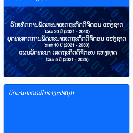
ຕິດຕາມພວກເຮົາທາງເຟສບຸກ