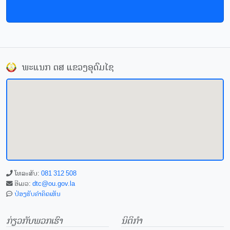
ພະແນກ ຕສ ແຂວງອຸດົມໄຊ
ໂທລະສັບ:
081 312 508
ອີເມວ:
dtc@ou.gov.la
ປ່ອງຮັບຄຳຄິດເຫັນ
ກ່ຽວກັບພວກເຮົາ
ນິຕິກຳ