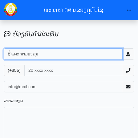
ພະແນກ ຕສ ແຂວງອຸດົມໄຊ
ປ່ອງຮັບຄຳຄິດເຫັນ
(+856)
ລາຍລະອຽດ