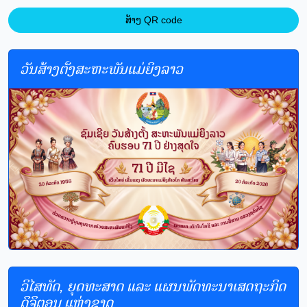
ສ້າງ QR code
ວັນສ້າງຕັ້ງສະຫະພັນແມ່ຍິງລາວ
ວິໄສທັດ, ຍຸດທະສາດ ແລະ ແຜນພັດທະນາເສດຖະກິດ
ດິຈິຕອນ ແຫ່ງຊາດ