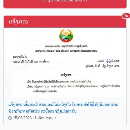
ກະລຸນາແຈ້ງໃຫ້ພວກເຮົາຊາບ
ໃໝ່
ແຈ້ງການ
ແຈ້ງການ ເພີ່ມສະຕິ ແລະ ລະມັດລະວັງຕົວ ໃນການນໍາໃຊ້ສື່ສັງຄົມອອນລາຍ
ປ້ອງກັນການຕົກເປັນ ເຫຍື້ອຂອງກຸ່ມມິດສາຊີບ
15/06/2026 - 1 ເດືອນຜ່ານມາ