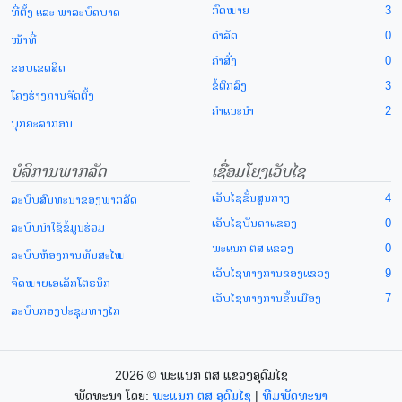
ກົດໝາຍ
3
ທີ່ຕັ້ງ ແລະ ພາລະບົດບາດ
ດຳລັດ
0
ໜ້າທີ່
ຄຳສັ່ງ
0
ຂອບເຂດສິດ
ຂໍ້ຕົກລົງ
3
ໂຄງຮ່າງການຈັດຕັ້ງ
ຄຳແນະນຳ
2
ບຸກຄະລາກອນ
ບໍລິການພາກລັດ
ເຊື່ອມໂຍງເວັບໄຊ
ເວັບໄຊຂັ້ນສູນກາງ
4
ລະບົບສົນທະນາຂອງພາກລັດ
ເວັບໄຊບັນດາແຂວງ
0
ລະບົບນຳໃຊ້ຂໍ້ມູນຮ່ວມ
ພະແນກ ຕສ ແຂວງ
0
ລະບົບຫ້ອງການທັນສະໄໝ
ເວັບໄຊທາງການຂອງແຂວງ
9
ຈົດໝາຍເອເລັກໂຕຣນິກ
ເວັບໄຊທາງການຂັ້ນເມືອງ
7
ລະບົບກອງປະຊຸມທາງໄກ
2026 © ພະແນກ ຕສ ແຂວງອຸດົມໄຊ
ພັດທະນາ ໂດຍ:
ພະແນກ ຕສ ອຸດົມໄຊ
|
ທີມພັດທະນາ