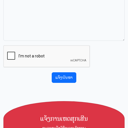
ແຈ້ງບັນຫາ
ແຈ້ງການເຫດສຸກເສີນ